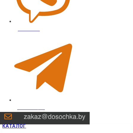
⁨Досочка.бел⁩
@dosochka_bel
КАТАЛОГ