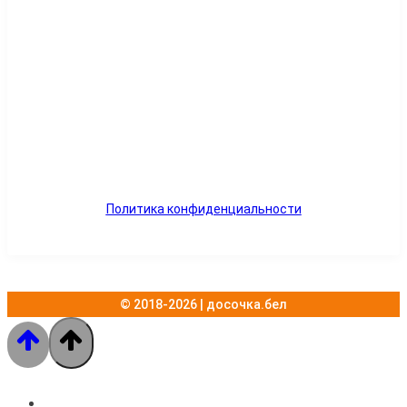
Юридический адреc:
г. Минск, ул. Селицкого 23/10 каб. 5, промзона Шабаны
Реквизиты:
УНП 691843310
ОАО «Приорбанк», г. Минск,
Лагойский тракт 15, кор.1
Р/C BY15PJCB30120545891000000933
Политика конфиденциальности
© 2018-2026 | досочка.бел
Каталог