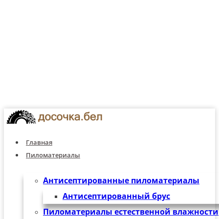
г. Минск, ул. Селицкого 23/10 каб. 5,
промзона Шабаны
О компании
Контакты
Б
Главная
Пиломатериалы
Антисептированные пиломатериалы
Антисептированный брус
Пиломатериалы естественной влажности