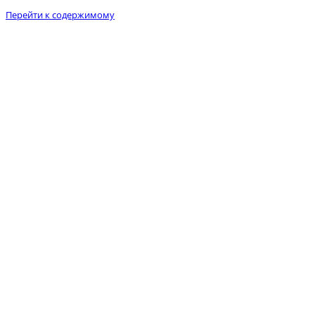
Перейти к содержимому
МТС: +375 (29) 263-90-16
А1: +375 (29) 142-43-54